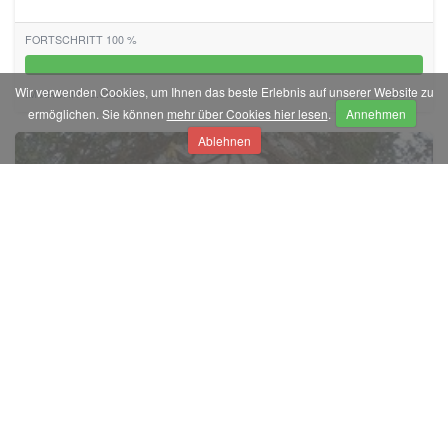
FORTSCHRITT 100 %
100%
Wir verwenden Cookies, um Ihnen das beste Erlebnis auf unserer Website zu
IM ARCHIV 05.05.2005
200 €
ermöglichen. Sie können
mehr über Cookies hier lesen
.
Annehmen
Ablehnen
Erinnerungstafel an P.-Mitterhofers Wohnhaus
SK Partschins errichtet zum Tiroler Gedenkjahr 1984 eine