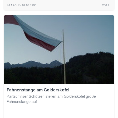
IM ARCHIV 04.03.1995
250 €
Fahnenstange am Golderskofel
Partschinser Schützen stellen am Golderskofel große
Fahnenstange auf