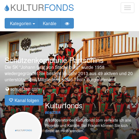
KULTUR
FONDS
Toggl
navig
Kategorien
Kanäle
Schützenkompanie Partschins
Die SK "Johann Graf von Stachelburg" wurde 1958
wiedergegründet.Sie besteht im Jahr 2013 aus 49 aktiven und 20
unterstützenden Mitgliedern.
•
Süd-Tirol • Burggrafenamt
schuetzen.com
Kanal folgen
Kulturfonds
BESITZER
Als Moderator bei Kulturfonds.com verwalte ich alle
Projekte und Kanäle. Bei Fragen können Sie sich
direkt an mich wenden.